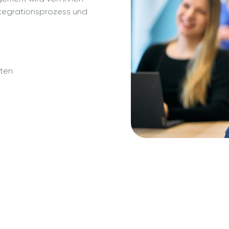
ntegrationsprozess und
sten