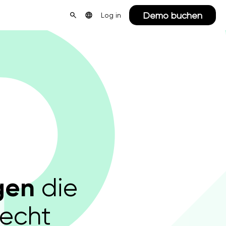
Demo buchen
Log in
ngen
die
recht