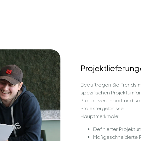
Projektlieferun
Beauftragen Sie Frends mi
spezifischen Projektumfa
Projekt vereinbart und so
Projektergebnisse.
Hauptmerkmale:
Definierter Projek
Maßgeschneiderte R