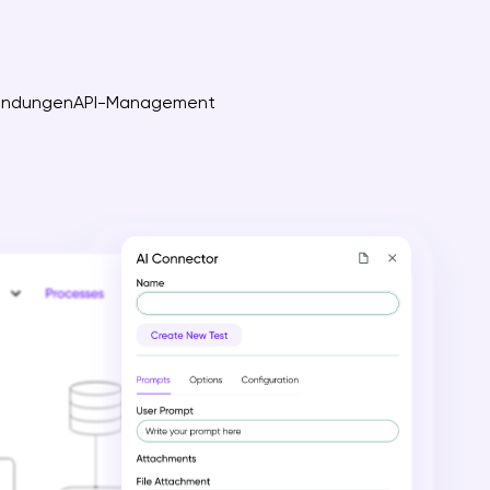
endungen
API-Management