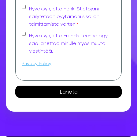
Hyväksyn, että henkilötietojani
säilytetään pyytämäni sisällön
toimittamista varten.
*
Hyväksyn, että Frends Technology
saa lähettää minulle myös muuta
viestintää.
Privacy Policy