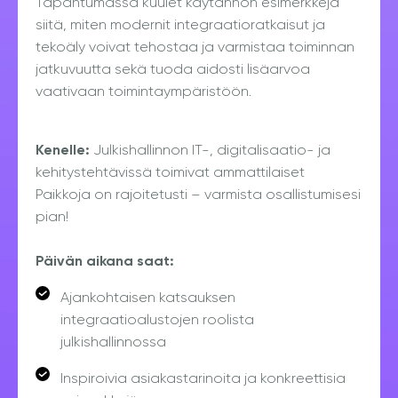
Tapahtumassa kuulet käytännön esimerkkejä
siitä, miten modernit integraatioratkaisut ja
tekoäly voivat tehostaa ja varmistaa toiminnan
jatkuvuutta sekä tuoda aidosti lisäarvoa
vaativaan toimintaympäristöön.
Kenelle:
Julkishallinnon IT-, digitalisaatio- ja
kehitystehtävissä toimivat ammattilaiset
Paikkoja on rajoitetusti – varmista osallistumisesi
pian!
Päivän aikana saat:
Ajankohtaisen katsauksen
integraatioalustojen roolista
julkishallinnossa
Inspiroivia asiakastarinoita ja konkreettisia