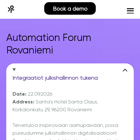
Book a demo
Automation Forum
Rovaniemi
Integraatiot julkishallinnon tukena
Date:
22.09.2026
Address:
Santa's Hotel Santa Claus,
Korkalonkatu 29, 96200 Rovaniemi
Tervetuloa inspiroivaan aamupäivään, jossa
pureudumme julkishallinnon digitalisaatioon!