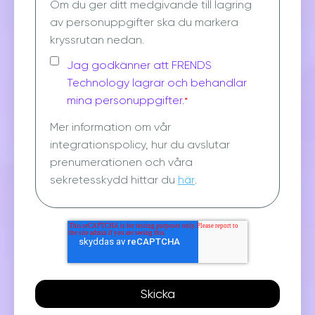
Om du ger ditt medgivande till lagring
av personuppgifter ska du markera
kryssrutan nedan.
Jag godkänner att FRENDS
Technology lagrar och behandlar
mina personuppgifter.
*
Mer information om vår
integrationspolicy, hur du avslutar
prenumerationen och våra
sekretesskydd hittar du
här
.