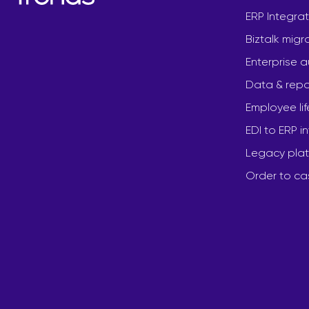
ERP Integrat
Biztalk migr
Enterprise 
Data & repo
Employee li
EDI to ERP i
Legacy plat
Order to ca