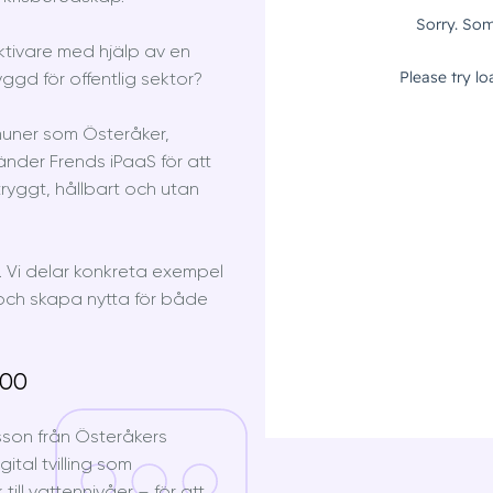
ektivare med hjälp av en
yggd för offentlig sektor?
muner som Österåker,
der Frends iPaaS för att
ryggt, hållbart och utan
 Vi delar konkreta exempel
r och skapa nytta för både
:00
son från Österåkers
tal tvilling som
till vattennivåer – för att