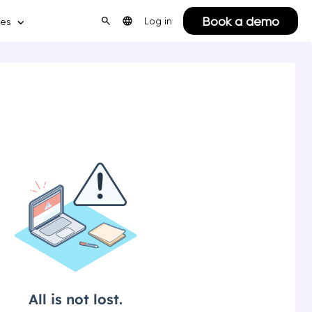
Book a demo
Log in
ces