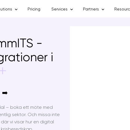
lutions
Pricing
Services
Partners
Resour
mmITS -
rationer i
 ➡️
ndal – boka ett möte med
entlig sektor. Och missa inte
är vi visar hur en digital
ll krisberedskap.