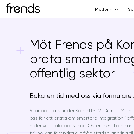
Platform
So
Möt Frends på Ko
prata smarta integ
offentlig sektor
Boka en tid med oss via formuläret
Vi är på plats under KommITS 12–14 maj i Möl
oss för att prata om smartare integration i off
heller vårt talarpass med Österåkers kommun, d
tvilling kan förändra allt från stadsplanering ti