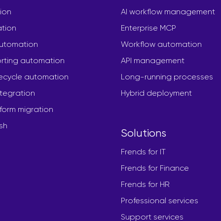
ion
AI workflow management
ation
Enterprise MCP
automation
Workflow automation
rting automation
API management
fecycle automation
Long-running processes
ntegration
Hybrid deployment
form migration
sh
Solutions
Frends for IT
Frends for Finance
Frends for HR
Professional services
Support services