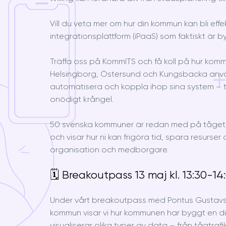
Vill du veta mer om hur din kommun kan bli eff
integrationsplattform (iPaaS) som faktiskt är b
Träffa oss på KommITS och få koll på hur kom
Helsingborg, Östersund och Kungsbacka använ
automatisera och koppla ihop sina system – t
onödigt krångel.
50 svenska kommuner är redan med på tåget.
och visar hur ni kan frigöra tid, spara resurse
organisation och medborgare.
🗓 Breakoutpass 13 maj kl. 13:30-14
Under vårt breakoutpass med Pontus Gustavs
kommun visar vi hur kommunen har byggt en digi
visualiserar olika typer av data – från tågtrafik 